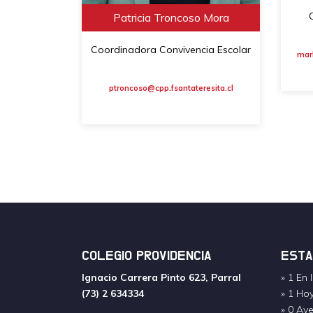
Patricia Troncoso Mora
Coordinadora Convivencia Escolar
marl
ptroncoso@cpp.fsantateresita.cl
COLEGIO PROVIDENCIA
ESTA
Ignacio Carrera Pinto 623, Parral
» 1 En 
(73) 2 634334
» 1 Ho
» 0 Aye