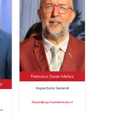
Francisco Duran Muñoz
ez
Inspectoria General
fduran@cpp.fsantateresita.cl
cl