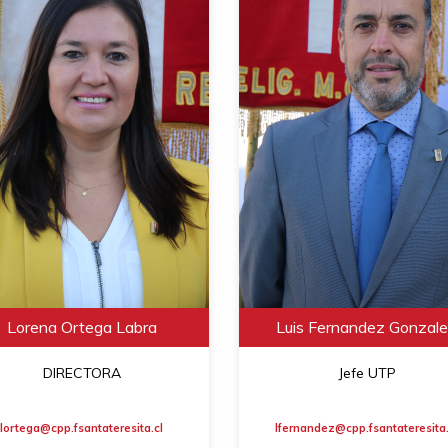
Lorena Ortega Labra
Luis Fernandez Gonzal
DIRECTORA
Jefe UTP
lortega@cpp.fsantateresita.cl
lfernandez@cpp.fsantateresita.