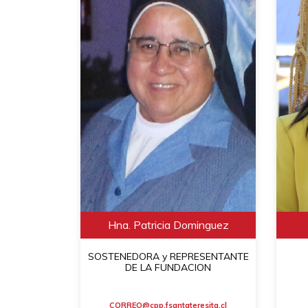
Hna. Patricia Dominguez
SOSTENEDORA y REPRESENTANTE
DE LA FUNDACION
CORREO@cpp.fsantateresita.cl