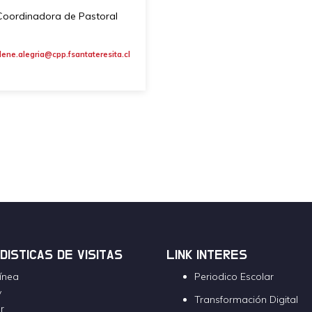
Coordinadora de Pastoral
ene.alegria@cpp.fsantateresita.cl
DISTICAS DE VISITAS
LINK INTERES
línea
Periodico Escolar
y
Transformación Digital
r