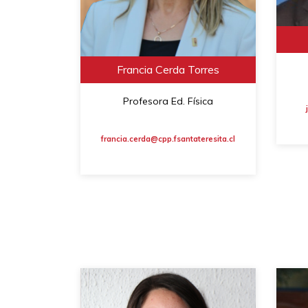
Francia Cerda Torres
Profesora Ed. Física
francia.cerda@cpp.fsantateresita.cl