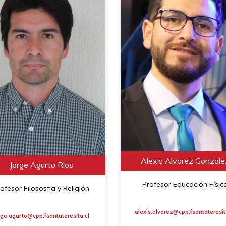
Alexis Alvarez Gonzale
Jorge Agurto Rios
Profesor Educación Físic
ofesor Filososfia y Religión
alexis.alvarez@cpp.fsantateresit
rge.agurto@cpp.fsantateresita.cl