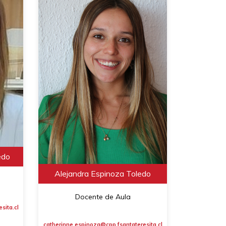
edo
Alejandra Espinoza Toledo
Docente de Aula
sita.cl
catherinne.espinoza@cpp.fsantateresita.cl