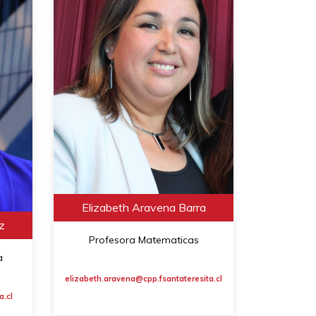
Elizabeth Aravena Barra
z
Profesora Matematicas
a
elizabeth.aravena@cpp.fsantateresita.cl
a.cl