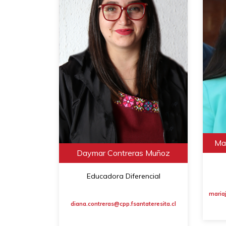
Mar
Daymar Contreras Muñoz
Educadora Diferencial
maria
diana.contreras@cpp.fsantateresita.cl