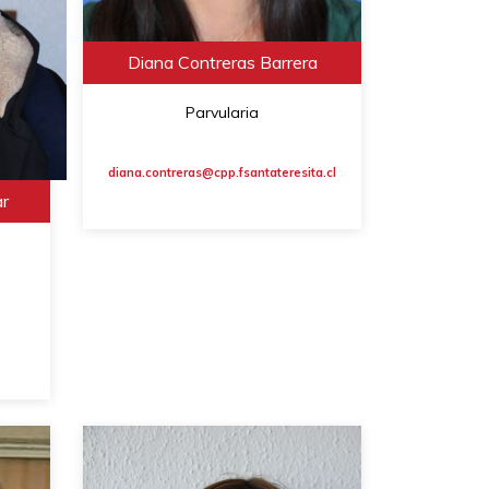
Diana Contreras Barrera
Parvularia
diana.contreras@cpp.fsantateresita.cl
ar