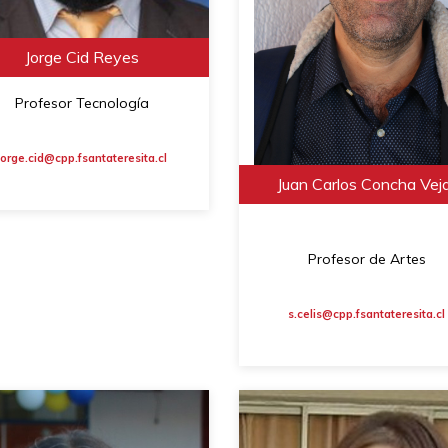
Jorge Cid Reyes
Profesor Tecnología
jorge.cid@cpp.fsantateresita.cl
Juan Carlos Concha Vej
Profesor de Artes
s.celis@cpp.fsantateresita.cl