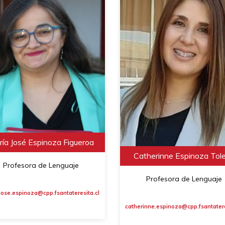
ía José Espinoza Figueroa
Catherinne Espinoza Tol
Profesora de Lenguaje
Profesora de Lenguaje
jose.espinoza@cpp.fsantateresita.cl
catherinne.espinoza@cpp.fsantatere