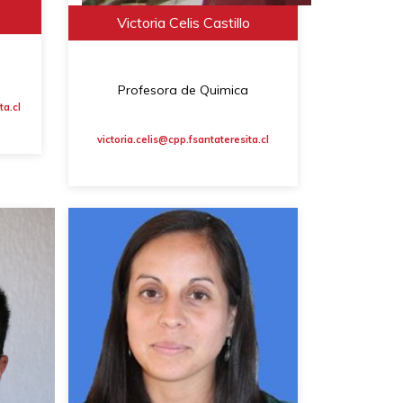
Victoria Celis Castillo
Profesora de Quimica
a.cl
victoria.celis@cpp.fsantateresita.cl