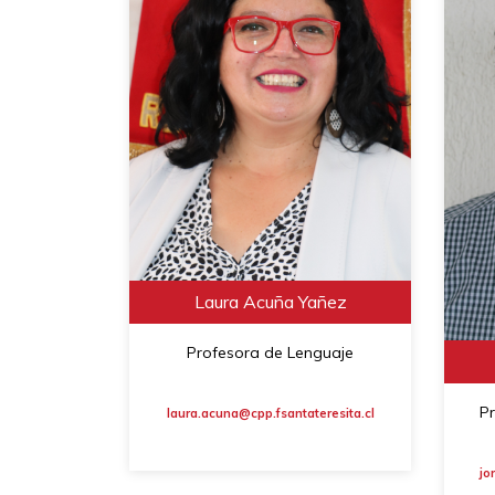
Laura Acuña Yañez
Profesora de Lenguaje
Pr
laura.acuna@cpp.fsantateresita.cl
jo