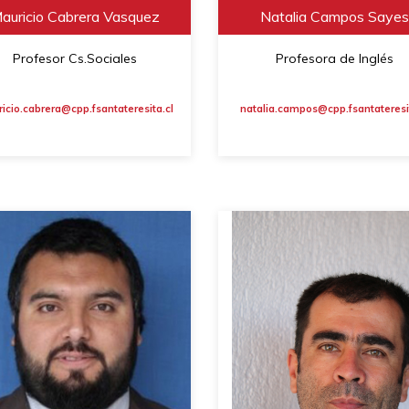
auricio Cabrera Vasquez
Natalia Campos Sayes
Profesor Cs.Sociales
Profesora de Inglés
icio.cabrera@cpp.fsantateresita.cl
natalia.campos@cpp.fsantateresit