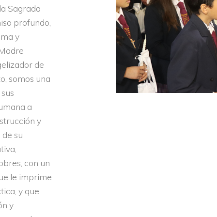
la Sagrada
miso profundo,
isma y
a Madre
gelizador de
to, somos una
 sus
 humana a
strucción y
 de su
tiva,
pobres, con un
que le imprime
tica, y que
ón y