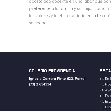
apostolado docente en una labor que pon
preferente a la familia y sus hijos como 
los valores y la ética fundada en la fe cató
sociedad.
COLEGIO PROVIDENCIA
ESTA
Ignacio Carrera Pinto 623, Parral
» 1 En 
(73) 2 634334
» 1 Ho
» 0 Aye
» 1 Es
» 1 Es
» 1 Es