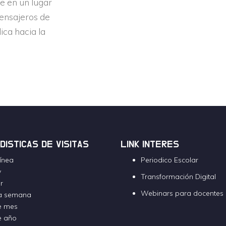
e en un lugar
mensajeros de
lica hacia la
DISTICAS DE VISITAS
LINK INTERES
línea
Periodico Escolar
y
Transformación Digital
r
Webinars para docentes
ta semana
te mes
te año