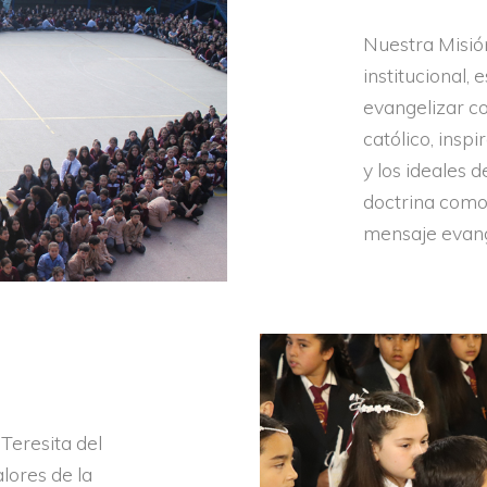
Nuestra Misió
institucional, 
evangelizar co
católico, insp
y los ideales 
doctrina como 
mensaje evang
Teresita del
alores de la