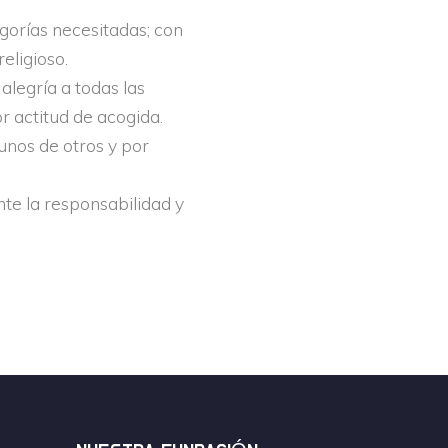
gorías necesitadas; con
eligioso.
alegría a todas las
 actitud de acogida.
unos de otros y por
e la responsabilidad y