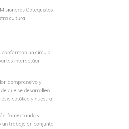
n Misioneras Catequistas
stra cultura
e conforman un círculo
partes interactúan
or, comprensivo y
n de que se desarrollen
esia católica y nuestra
ión, fomentando y
o un trabajo en conjunto