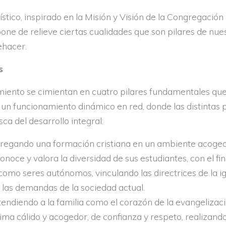
ístico, inspirado en la Misión y Visión de la Congregació
pone de relieve ciertas cualidades que son pilares de nue
ehacer.
s
imiento se cimientan en cuatro pilares fundamentales qu
e un funcionamiento dinámico en red, donde las distintas 
 del desarrollo integral:
regando una formación cristiana en un ambiente acoged
noce y valora la diversidad de sus estudiantes, con el fi
o seres autónomos, vinculando las directrices de la igl
las demandas de la sociedad actual.
endiendo a la familia como el corazón de la evangelizac
ma cálido y acogedor, de confianza y respeto, realizand