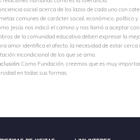
 relaciones humanas como es la tolerancia.
nciencia social acerca de los lazos de cada uno con cate
metas comunes de carácter social, económico, político y r
mo Jesús nos indicó el camino y nos llamó a aceptar con 
bros de la comunidad educativa deben expresar la mejor
ra amor identifica el afecto, la necesidad de estar cerca 
tación incondicional de los que se ama.
clusión:
Como Fundación, creemos que es muy important
ersidad en todas sus formas.