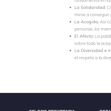
fundamental en las
La Solidaridad:
Co
miras a conseguir 
La Acogida:
Así co
personas, los miem
El Afecto:
La palab
sobre todo la acep
La Diversidad e In
el respeto a la div